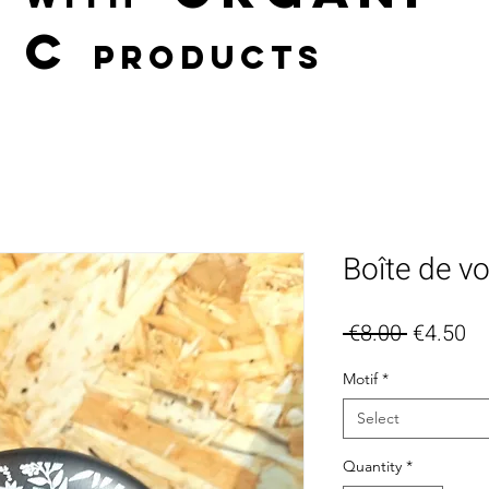
c
products
Boîte de v
Regular
Sa
 €8.00 
€4.50
Price
Pr
Motif
*
Select
Quantity
*