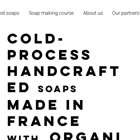
ed soaps
Soap making course
About us
Our partners
cold-
process
handcraft
ed
soaps
made in
france
organi
with