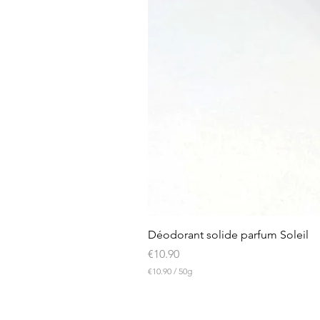
Déodorant solide parfum Soleil
Price
€10.90
€10.90
/
50g
€
1
0
.