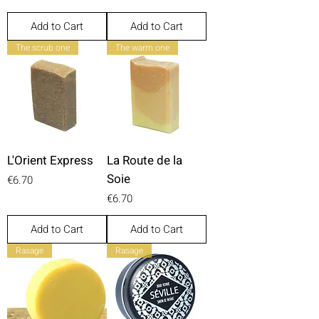
Add to Cart
Add to Cart
The scrub one
The warm one
L'Orient Express
La Route de la
Soie
Price
€6.70
Price
€6.70
Add to Cart
Add to Cart
Rasage
Rasage