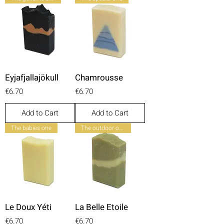
Eyjafjallajökull
Chamrousse
Price
Price
€6.70
€6.70
Add to Cart
Add to Cart
The babies one
The outdoor one
Le Doux Yéti
La Belle Etoile
Price
Price
€6.70
€6.70