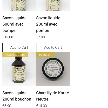
5
0
G
r
a
Savon liquide
Savon liquide
m
500ml avec
200ml avec
s
pompe
pompe
Price
Price
€12.00
€7.90
Add to Cart
Add to Cart
Visage et Corps
Hydratant
Savon liquide
Chantilly de Karité
200ml bouchon
Neutre
Price
Price
€6.90
€14.00