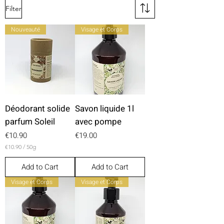
Filter
Nouveauté
Visage et Corps
Déodorant solide
Savon liquide 1l
parfum Soleil
avec pompe
Price
Price
€10.90
€19.00
€10.90
/
50g
€
1
Add to Cart
Add to Cart
0
.
Visage et Corps
Visage et Corps
9
0
p
e
r