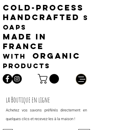
cold-process
handcrafted
s
oaps
made in
france
organic
with
products
la Boutique en ligne
Achetez vos savons préférés directement en
quelques clics et recevez-les à la maison !