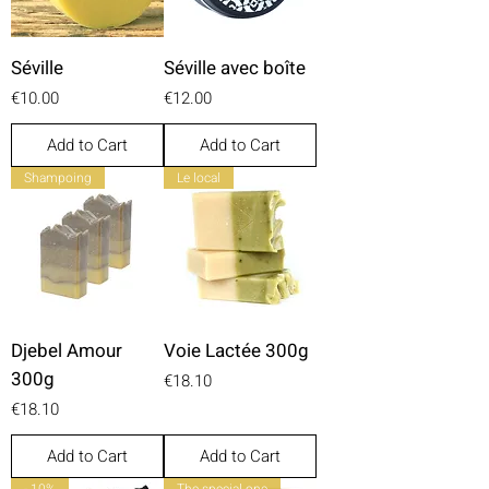
Séville
Séville avec boîte
Price
Price
€10.00
€12.00
Add to Cart
Add to Cart
Shampoing
Le local
Djebel Amour
Voie Lactée 300g
300g
Price
€18.10
Price
€18.10
Add to Cart
Add to Cart