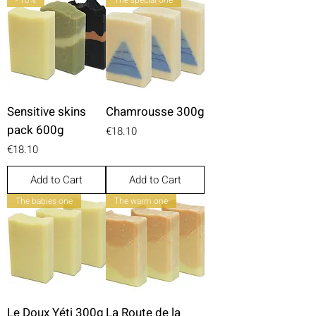
- 10%
The special one
Sensitive skins
Chamrousse 300g
pack 600g
Price
€18.10
Price
€18.10
Add to Cart
Add to Cart
The babies one
The warm one
Le Doux Yéti 300g
La Route de la