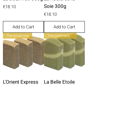
Soie 300g
Price
€18.10
Price
€18.10
Add to Cart
Add to Cart
The scrub one
The outdoor one
L'Orient Express
La Belle Etoile
300g
300g
Price
Price
€18.10
€18.10
Add to Cart
Add to Cart
The genuine one
- 10%