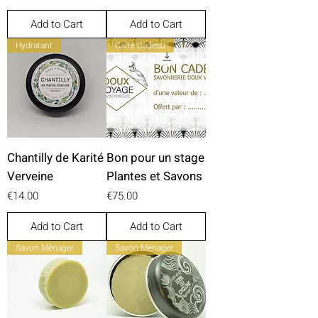
Add to Cart
Add to Cart
Hydratant
Carte Cadeau
Chantilly de Karité
Bon pour un stage
Verveine
Plantes et Savons
Price
Price
€14.00
€75.00
Add to Cart
Add to Cart
Savon Ménager
Savon Ménager