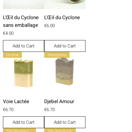
L'Œil du Cyclone
L'Œil du Cyclone
sans emballage
Price
€6.00
Price
€4.00
Add to Cart
Add to Cart
Le local
Shampoing
Voie Lactée
Djebel Amour
Price
Price
€6.70
€6.70
Add to Cart
Add to Cart
The genuine one
The special one