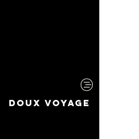
cold-process
handcrafted
s
oaps
made in
france
organic
with
products
Doux Voyage